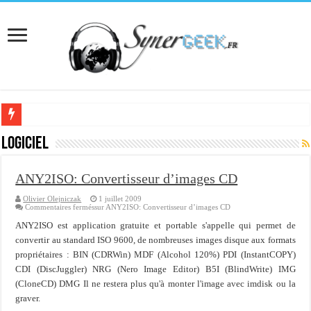
[Interview] Martial Auroy, professionnel du monde Microsoft
Logiciel
Comprendre le CPF, DIF, FNE et mon compte formation...
ANY2ISO: Convertisseur d’images CD
Supprimer une boite partagée avec outlook 2010 ou 2013 (environnement Exch
Olivier Olejniczak
1 juillet 2009
Veille technologique du 13-02-2016
Commentaires fermés
sur ANY2ISO: Convertisseur d’images CD
Veille technologique du 23/01/2016
ANY2ISO est application gratuite et portable s'appelle qui permet de
convertir au standard ISO 9600, de nombreuses images disque aux formats
Veille technologique du 17-01-2016
propriétaires : BIN (CDRWin) MDF (Alcohol 120%) PDI (InstantCOPY)
CDI (DiscJuggler) NRG (Nero Image Editor) B5I (BlindWrite) IMG
Bonne année 2016 et rétro 2015
(CloneCD) DMG Il ne restera plus qu'à monter l'image avec imdisk ou la
Memento - Centos revenir en arrière après un yum update
graver.