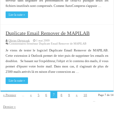
serveur sans dégrader les performances de celui-ci puisque seuls les
fichiers inutilisés sont compressés. Comme AutoCompress s'appuie …
Lire la suite »
Duplicate Email Remover de MAPILAB
Olivier Olejniczak
1 mai 2009
Commentaires fermés
sur Duplicate Email Remover de MAPILAB
Je viens de tester le logiciel Duplicate Email Remover de MAPILAB.
Cette extension à Outlook permet de trier puis de supprimer les emails en
doublon. Se basant sur l'expéditeur, l'objet et le contenu des mails, il vous
permet d'épurer votre boite mail. Dans mon cas, il s'agissait de plus de
2500 mails arrivés là en raison d'une connexion au …
Lire la suite »
7
« Premier
...
«
5
6
8
9
»
10
Page 7 de 14
...
Dernier »