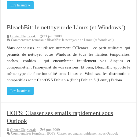
Importer du contenu XML dans une table SQL serveur
Lire la suite »
OnlyOffice, une solution CRM/Gestion documents et plus encore...
BleachBit: le nettoyeur de Linux (et Windows!)
Olivier Olejniczak
23 juin 2009
Commentaires fermés
sur BleachBit: le nettoyeur de Linux (et Windows!)
Vous connaissez et utilisez surement CCleaner - ce petit utilitaire qui
permets de nettoyer votre Windows de tous les fichiers temporaires,
caches, cookies.... qui encombrent inutilement vos disques et
compromettent l'anonymat de vos sessions. Et bien, BleachBit apporte le
même type de fonctionnalité sous Linux et Windows. les distributions
compatibles sont: CentOS 5 Debian 4 (Etch) Debian 5 (Lenny) Fedora …
Lire la suite »
HOFS: Classer ses emails rapidement sous
Outlook
Olivier Olejniczak
6 juin 2009
Commentaires fermés
sur HOFS: Classer ses emails rapidement sous Outlook