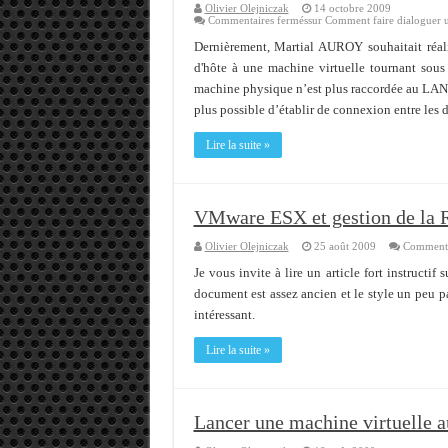
Olivier Olejniczak
14 octobre 2009
Commentaires fermés
sur Comment faire dialoguer 
Memento - Centos revenir e
Dernièrement, Martial AUROY souhaitait réal
Importer du contenu XML d
d'hôte à une machine virtuelle tournant sous
OnlyOffice, une solution 
machine physique n’est plus raccordée au LAN, l
plus possible d’établir de connexion entre les 
Lire la suite »
VMware ESX et gestion de la
Olivier Olejniczak
25 août 2009
Commenta
Je vous invite à lire un article fort instruct
document est assez ancien et le style un peu p
intéressant.
Lire la suite »
Lancer une machine virtuelle