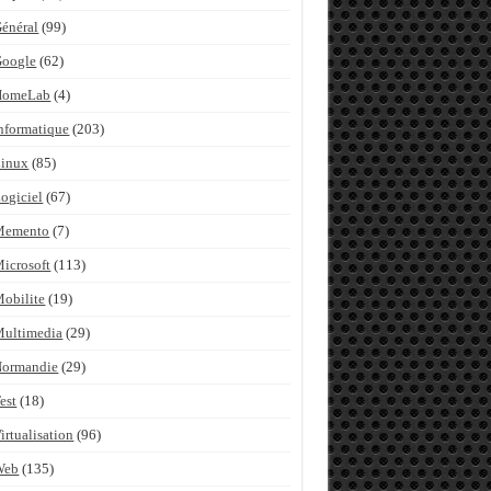
énéral
(99)
Google
(62)
HomeLab
(4)
nformatique
(203)
inux
(85)
ogiciel
(67)
Memento
(7)
icrosoft
(113)
obilite
(19)
ultimedia
(29)
Normandie
(29)
est
(18)
irtualisation
(96)
Web
(135)