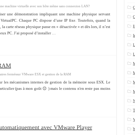
une machine virtuelle avec son hôte même sans connexion LAN?
n arrière après un yum update
G
iser une démonstration impliquant une machine physique servant
ans une table SQL serveur
 VirtualPC. Chaque PC dispose d’une IP fixe. Toutefois, quand la
CRM/Gestion documents et plus encore...
a carte réseau physique passe en « désactivée » et dès lors, il n’est
deux PC. J’ai proposé d’installer …
I
L
L
 RAM
M
ires fermés
sur VMware ESX et gestion de la RAM
if sur les mécanismes internes de gestion de la mémoire sous ESX. Le
M
articulier (pas à mon goût 😐 ) mais le contenu n'en reste pas moins
M
T
V
 automatiquement avec VMware Player