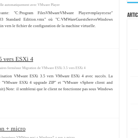
elle automatiquement avec VMware Player
ante: "C:Program FilesVMwareVMware Playervmplayer.exe"
Artic
03 Standard Edition.vmx" où "C:VMWareGuestsServerWindows
 vers le fichier de configuration de la machine virtuelle.
 vers ESXi 4
ires fermés
sur Migration de VMware ESXi 3.5 vers ESXi 4
tualisation VMware ESXi 3.5 vers VMware ESXi 4 avec succès. La
z le "VMware ESXi 4 upgrade ZIP" et "VMware vSphere client and
atuit) Note: il semblerai que le client ne fonctionne pas sous Windows
n + micro
 fermés
sur VMWare esxi + Windows7 + son + micro