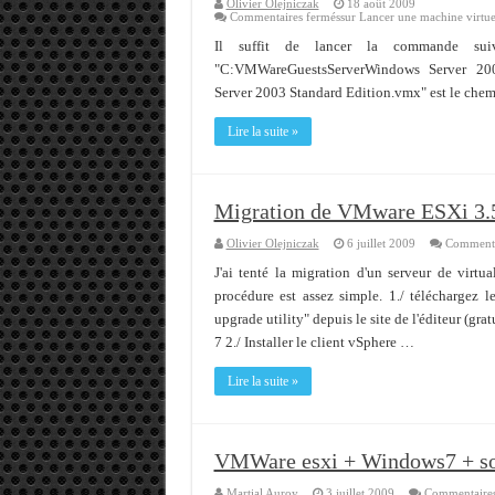
Olivier Olejniczak
18 août 2009
Commentaires fermés
sur Lancer une machine virtu
Il suffit de lancer la commande suiv
"C:VMWareGuestsServerWindows Server 20
Server 2003 Standard Edition.vmx" est le chemin
Lire la suite »
Migration de VMware ESXi 3.5
Olivier Olejniczak
6 juillet 2009
Commenta
J'ai tenté la migration d'un serveur de vir
procédure est assez simple. 1./ télécharge
upgrade utility" depuis le site de l'éditeur (gr
7 2./ Installer le client vSphere …
Lire la suite »
VMWare esxi + Windows7 + so
Martial Auroy
3 juillet 2009
Commentaires